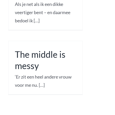
Als je net als ik een dikke
veertiger bent – en daarmee
bedoel ik […]
The middle is
messy
‘Er zit een heel andere vrouw
voor me nu. […]