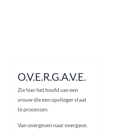
Ga
naar
inhoud
O.V.E.R.G.A.V.E.
Zie hier het hoofd van een
vrouw die een opvlieger staat
te processen.
Van overgeven naar overgave.