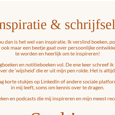
nspiratie & schrijfse
ou dan is het wel van inspiratie. Ik verslind boeken, po
at ook maar een beetje gaat over persoonlijke ontwikk
te worden en heerlijk om te inspireren!
boeken en notitieboeken vol. De ene keer schreef ik 
r de ‘wijsheid’ die er uit mijn pen rolde. Het is altij
raag korte stukjes op LinkedIn of andere sociale platf
in mij leeft, soms om kennis over te dragen.
eken en podcasts die mij inspireren en mijn meest rece