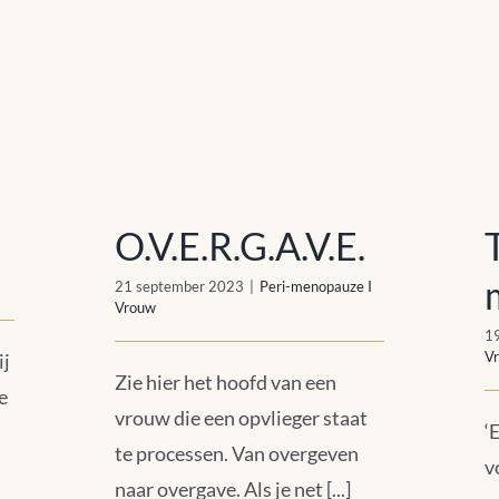
O.V.E.R.G.A.V.E.
O.V.E.R.G.A.V.E.
21 september 2023
|
Peri-menopauze I
Vrouw
1
V
ij
Zie hier het hoofd van een
e
vrouw die een opvlieger staat
‘
te processen. Van overgeven
v
naar overgave. Als je net [...]