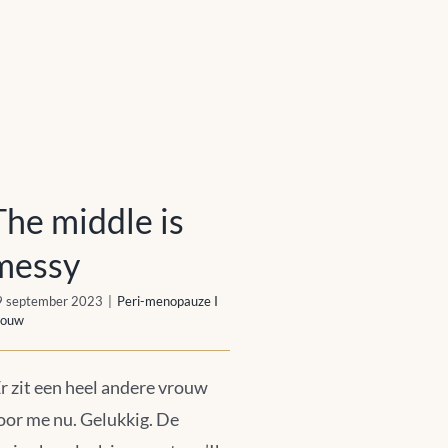
The middle is messy
The middle is
messy
9 september 2023
|
Peri-menopauze I
rouw
Er zit een heel andere vrouw
oor me nu. Gelukkig. De